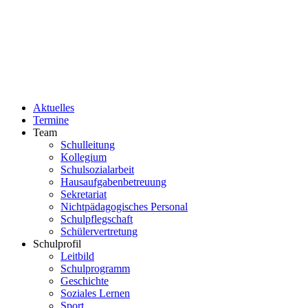
Team
Schulleitung
Kollegium
Schulsozialarbeit
Hausaufgabenbetreuung
Sekretariat
Nichtpädagogisches Personal
Schulpflegschaft
Schülervertretung
Schulprofil
Leitbild
Schulprogramm
Geschichte
Soziales Lernen
Sport
Fahrten
Arbeitsgemeinschaften
Schule der Zukunft
Kulturgymnasium
Erdcharta
Digitalisierung
Unterricht
Fächer
Medienkonzept
Methodenlernen